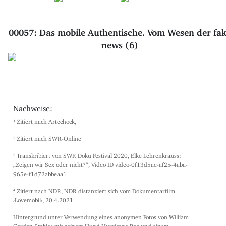
00057: Das mobile Authentische. Vom Wesen der fa
news (6)
Nachweise:
¹ Zitiert nach Artechock,
² Zitiert nach SWR-Online
³ Transkribiert von SWR Doku Festival 2020, Elke Lehrenkrauss:
„Zeigen wir Sex oder nicht?“, Video ID video-0f13d5ae-af25-4aba-
965e-f1d72abbeaa1
⁴ Zitiert nach NDR, NDR distanziert sich vom Dokumentarfilm
›Lovemobil‹, 20.4.2021
Hintergrund unter Verwendung eines anonymen Fotos von William
Gordon Stables mit seinem Hund Hurricane Bob und einem