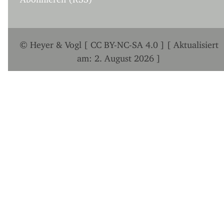
© Heyer & Vogl [ CC BY-NC-SA 4.0 ] [ Aktualisiert
am: 2. August 2026 ]