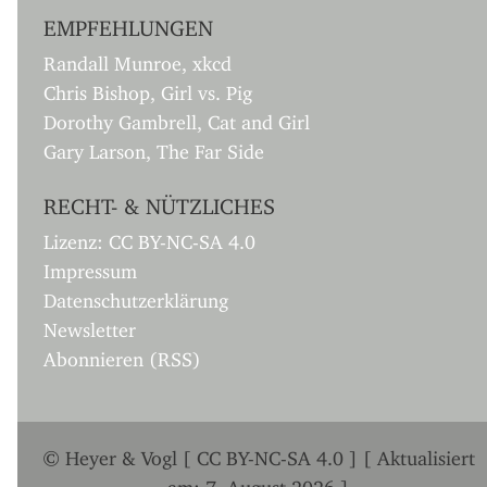
EMPFEHLUNGEN
Randall Munroe, xkcd
Chris Bishop, Girl vs. Pig
Dorothy Gambrell, Cat and Girl
Gary Larson, The Far Side
RECHT- & NÜTZLICHES
Lizenz: CC BY-NC-SA 4.0
Impressum
Datenschutzerklärung
Newsletter
Abonnieren (RSS)
© Heyer & Vogl [ CC BY-NC-SA 4.0 ] [ Aktualisiert
am: 7. August 2026 ]