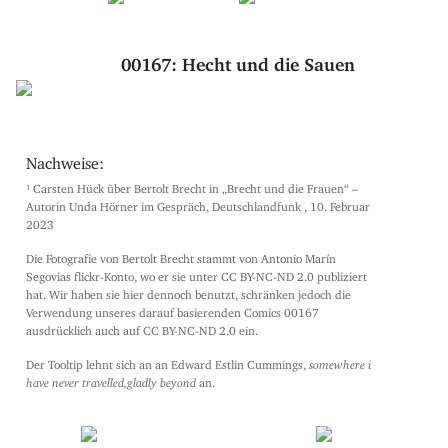
00167: Hecht und die Sauen
Nachweise:
¹ Carsten Hück über Bertolt Brecht in „Brecht und die Frauen“ –
Autorin Unda Hörner im Gespräch, Deutschlandfunk , 10. Februar
2023
Die Fotografie von Bertolt Brecht stammt von Antonio Marín
Segovias flickr-Konto, wo er sie unter CC BY-NC-ND 2.0 publiziert
hat. Wir haben sie hier dennoch benutzt, schränken jedoch die
Verwendung unseres darauf basierenden Comics 00167
ausdrücklich auch auf CC BY-NC-ND 2.0 ein.
Der Tooltip lehnt sich an an Edward Estlin Cummings,
somewhere i
have never travelled,gladly beyond
an.