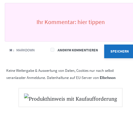
M ↓
MARKDOWN
ANONYM KOMMENTIEREN
SPEICHERN
Elbehnon