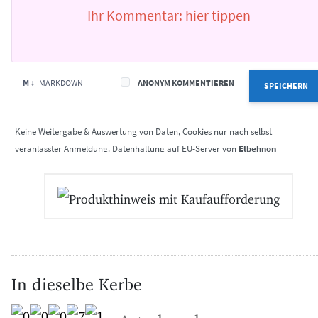
M ↓
MARKDOWN
ANONYM KOMMENTIEREN
SPEICHERN
Elbehnon
In dieselbe Kerbe
Astral anal