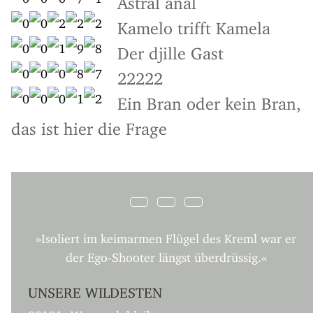
Kamelo trifft Kamela
Der djille Gast
22222
Ein Bran oder kein Bran,
das ist hier die Frage
»Isoliert im keimarmen Flügel des Kreml war er
der Ego-Shooter längst überdrüssig.«
UNSERE WILDESTEN
00101: Was noch bleibt